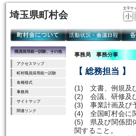
文字サ
埼玉県町村会
職員採用統一試験、その他
事務局 事務分掌
アクセスマップ
【 総務担当 】
町村職員採用統一試験
各種様式
(1) 文書、例規
事務局
(2) 会議、研修
サイトマップ
(3) 事業計画及
関連リンク
(4) 全国町村会
(5) 県及び関係
関すること。