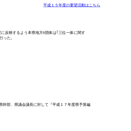
平成１５年度の要望活動はこちら
に反映するよう本県地方6団体は｢三位一体に関す
行った。
県幹部、県議会議長に対して『平成１７年度県予算編