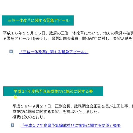
三位一体改革に関する緊急アピール
平成１６年１１月１５日、政府の三位一体改革について、地方の意見を確実
る緊急アピール｣を表明し、県選出国会議員、関係省庁に対し、要望活動を
『
三位一体改革に関する緊急アピール
』
平成１7年度県予算編成並びに施策に関する要
望
平成１６年９月２７日、正副会長、政務調査会正副会長が上田知事、
成並びに施策に関する要望』を提出いたしました。
概要は次のとおり。
『平成１７年度県予算編成並びに施策に関する要望』概要