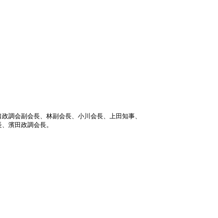
口政調会副会長、林副会長、小川会長、上田知事、
長、濱田政調会長。