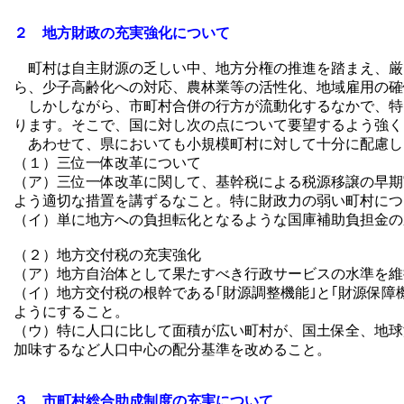
２ 地方財政の充実強化について
町村は自主財源の乏しい中、地方分権の推進を踏まえ、厳
ら、少子高齢化への対応、農林業等の活性化、地域雇用の確
しかしながら、市町村合併の行方が流動化するなかで、特
ります。そこで、国に対し次の点について要望するよう強く
あわせて、県においても小規模町村に対して十分に配慮し
（１）三位一体改革について
（ア）三位一体改革に関して、基幹税による税源移譲の早期
よう適切な措置を講ずるなこと。特に財政力の弱い町村につ
（イ）単に地方への負担転化となるような国庫補助負担金の
（２）地方交付税の充実強化
（ア）地方自治体として果たすべき行政サービスの水準を維
（イ）地方交付税の根幹である｢財源調整機能｣と｢財源保
ようにすること。
（ウ）特に人口に比して面積が広い町村が、国土保全、地球
加味するなど人口中心の配分基準を改めること。
３ 市町村総合助成制度の充実について