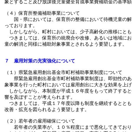
象とすること及び放課後児童健全育成事業費補助金の基準額
（４）保育所整備補助事業について
国・県においては、保育所の整備において待機児童の解消
っております。
しかしながら、町村においては、少子高齢化の推移にとも
つきましては、保育所の統廃合や改修、あるいは地域にお
童の解消と同様に補助対象事業とされるよう要望します。
７ 雇用対策の充実強化について
（１）県緊急雇用創出基金市町村補助事業制度について
県緊急雇用創出基金市町村補助事業制度は、即効性のある
象事業を行った町村においては雇用創出に大きな効果を上げ
しかしながら、本制度が平成１６年度をもって終了すると
響を及ぼすことが考えられます。
つきましては、平成１７年度以降も制度を継続するととも
改善・拡充を図られるよう要望します。
（２）若年者の雇用確保について
若年者の失業率が、１０％程度にまで悪化してきており、