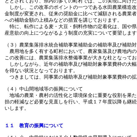
ととされており、県内の多くの町村では、この実現に向けた
しかし、この改革のポイントの一つである水田農業構造改
金制度が変更され、従来の奨励金に比べて減額される農業者
への補助金額の上積みなどの措置を講じております。
特に、転作による麦・大豆・飼料作物の定着化は、国や県
産意欲の向上につながるよう制度の充実について要望します
（３）農業集落排水統合補助事業補助金の補助率及び補助対
農用地を多く有する町村において、農家集落及び農地内の
この改善には、農業集落排水整備事業が大きな柱となってお
しかしながら、近年の補助率及び補助対象事業費枠の大幅
を得ない状況となっております。
つきましては、同事業の補助率及び補助対象事業費枠の拡
（４）中山間地域等の振興について
地域の農業・農村の活性化と環境保全に重要な役割を果た
担の軽減など必要な見直しを行い、平成１７年度以降も継続
いします。
１１ 教育の振興について