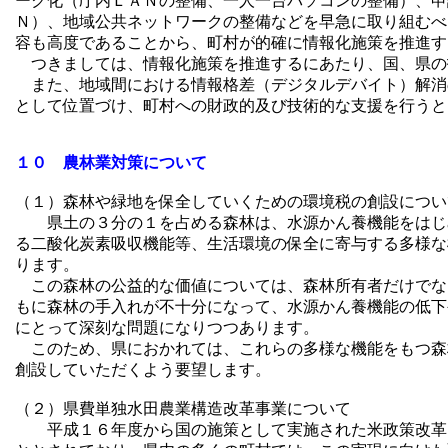
ーク化（庁内ＬＡＮの整備、一人一台パソコンの整備）、申
Ｎ）、地域公共ネットワークの整備などを早急に取り組むべ
容も高度であることから、町村が的確に情報化施策を推進す
つきましては、情報化施策を推進するにあたり、国、県の
また、地域間における情報格差（デジタルデバイト）解消
として位置づけ、町村への財政的及び技術的な支援を行うと
１０ 農林業対策について
（１）森林や緑地を保全していくための環境税の創設につい
県土の３分の１を占める森林は、水源かん養機能をはじめ
る二酸化炭素吸収機能等、生活環境の保全に寄与する多様な
ります。
この森林の公益的な価値については、森林所有者だけでな
もに森林の手入れが不十分になって、水源かん養機能の低下
にとって深刻な問題になりつつあります。
このため、県におかれては、これらの多様な機能をもつ森
創設していただくよう要望します。
（２）県費単独水田農業構造改革事業について
平成１６年度から国の施策として実施された米政策改革は