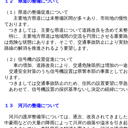
１２ 県道の整備について
（１）県道の整備促進について
主要地方県道には未整備区間が多々あり、市街地の慢性的
ております。
つきましては、主要な県道について道路改良を含めて未整
特に、主要地方県道は地域間の交流を円滑にさせる重要路
は危険な状態にあります。そこで、交通事故防止により実効
路線の解消を推進されるよう要望します。
（２）信号機の設置促進について
車の増加、道路改良により、交通危険箇所は増加の一途を
交通安全対策のうち信号機設置は県警本部の事業としてお
ります。
つきましては交通事故防止のため、住民の設置要望に早急
あわせて、信号機設置の採択基準ないし決定の経緯につい
１３ 河川の整備について
河川の護岸整備等については、逐次、改良されてきました
中豪雨などの大量の降雨によって川岸の崩落や溢水を引き起