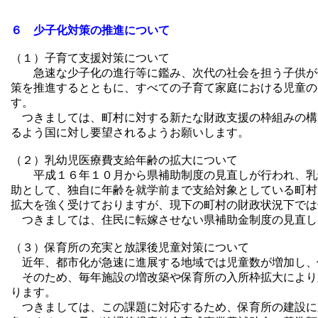
６ 少子化対策の推進について
（１）子育て支援対策について
急速な少子化の進行等に鑑み、次代の社会を担う子供が健
策を推進するとともに、すべての子育て家庭における児童の
す。
つきましては、町村に対する新たな財政支援の枠組みの構
るよう国に対し要望されるようお願いします。
（２）乳幼児医療費支給年齢の拡大について
平成１６年１０月から県補助制度の見直しが行われ、乳幼
助として、独自に年齢を就学前まで支給対象としている町村
拡大を強く受けておりますが、現下の町村の財政状況下では
つきましては、住民に転嫁させない県補助金制度の見直し
（３）保育所の充実と放課後児童対策について
近年、都市化が急速に進展する地域では児童数が増加し、
そのため、毎年施設の増改築や保育所の入所枠拡大により
ります。
つきましては、この課題に対応するため、保育所の建設に