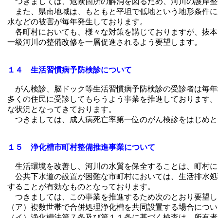
つきましては、危険箇所の解消を図るため、河川の護岸整
また、県南地域は、もともと平坦で低地という地形条件に
水などの被害が毎年発生しております。
各町村においても、様々な対策を講じておりますが、抜本
一級河川の整備改修を一層促進されるよう要望します。
１４ 生活習慣病予防検診について
がん検診、脳ドック等生活習慣病予防検診の受診者は毎年
多くの住民に受診してもらうよう事業を推進しております。
な状況となってきております。
つきましては、成人病死亡率第一位のがん検診をはじめと
１５ 浄化槽市町村整備推進事業について
生活環境を改善し、河川の水質を保全することは、町村に
公共下水道の設置が困難な市町村においては、生活排水処
することが有効なものとなっております。
つきましては、この事業を推進するため次のとおり要望し
（ア）複数世帯で合併処理浄化槽を共同設置する場合につい
（イ）浄化槽法第７条及び第１１条に基づく検査は、所有者