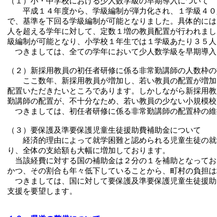
（１）小・中学校における少人数学級の早期導入について
平成１４年度から、学級編制が弾力化され、１学級４０人
で、基準を下回る学級編制が可能となりました。具体的には
人を超える学年に対して、定数１増の教員配置が行われまし
級編制が可能となり、小学校１年生では１学級あたり３５人
つきましては、全ての学年において少人数学級を早期導入
（２）新採用教員の初任者研修に係る非常勤講師の人数枠の
ここ数年、新採用教員が増加し、若い教員の配置が増加し
配置いただきたいところであります。しかしながら新採用教
勤講師の配置が、不十分なため、若い教員の少ない小規模校
つきましては、初任者研修に係る非常勤講師の配置枠の維
（３）要保護及準要保護児童生徒援助費補助金について
経済的理由によって就学困難と認められる児童生徒の就学
り、全体の支給額も大幅に増加しております。
当該経費に対する国の補助金は２分の１を補助となってお
かつ、その割合も年々低下していることから、町村の負担は
つきましては、国に対して要保護及準要保護児童生徒援助
支援を要望します。