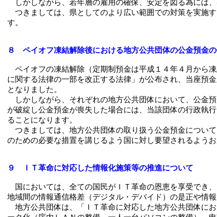
しかしながら、若年層の雇用の確保、安定を図る為には、
つきましては、県としてのより広い範囲での対策を実施す
す。
８ ペイオフ凍結解除後における地方公共団体の公金預金の
ペイオフの凍結解除（定期制預金は平成１４年４月から凍
に関する法律の一部を改正する法律」が公布され、当座預金
となりました。
しかしながら、それぞれの地方公共団体において、公金預
が破綻し公金預金が喪失した場合には、当該団体の行政執行
ることになります。
つきましては、地方公共団体の取り扱う公金預金について
のための必要な措置を講じるよう国に対し要望されるようお
９ ＩＴ革命に対応した情報化施策等の推進について
国においては、全ての国民がＩＴ革命の恩恵を享受でき、
地域間の情報通信格差（デジタル・デバイド）の是正や情報
地方公共団体は、「ＩＴ革命に対応した地方公共団体にお