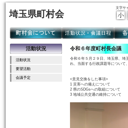
文字サ
埼玉県町村会
活動状況
令和６年度町村長会議
令和６年５月２９日、埼玉県、埼
活動状況
れ、当面する行政課題等について
要望活動
会議予定
<意見交換をした事項>
1 災害への備えについて
2 県のSDGsへの取組について
3 地域公共交通の維持について