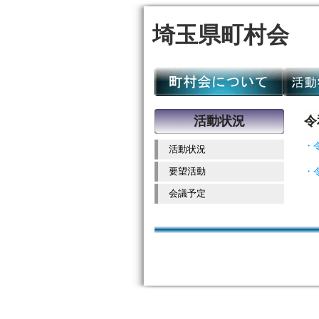
埼玉県町村会
活動状況
令
・
活動状況
要望活動
・
会議予定