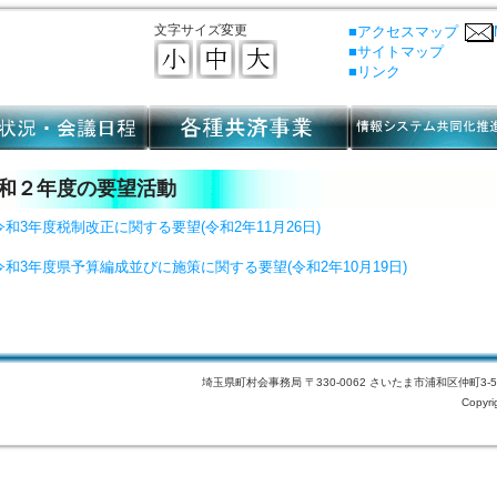
文字サイズ変更
■アクセスマップ
■サイトマップ
■リンク
和２年度の要望活動
令和3年度
税制改正に関する要望(令和2年11月26日)
令和3年度県予算編成並びに施策に関する要望(令和2年10月19日)
埼玉県町村会事務局 〒330-0062 さいたま市浦和区仲町3-5-1 
Copyri