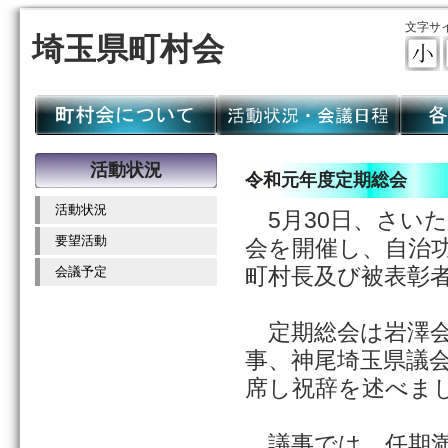
文字サ
埼玉県町村会
活動状況
令和元年度定期総会
活動状況
5月30日、さい
要望活動
会を開催し、自治
町村長及び被表彰
会議予定
定期総会は岩澤会
事、神尾埼玉県議会
席し祝辞を述べま
議事では、任期満