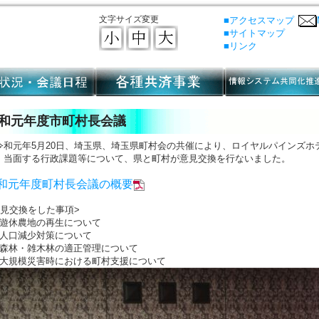
文字サイズ変更
■アクセスマップ
■サイトマップ
■リンク
和元年度市町村長会議
和元年5月20日、埼玉県、埼玉県町村会の共催により、ロイヤルパインズホ
、当面する行政課題等について、県と町村が意見交換を行ないました。
和元年度町村長会議の概要
意見交換をした事項>
 遊休農地の再生について
 人口減少対策について
 森林・雑木林の適正管理について
 大規模災害時における町村支援について