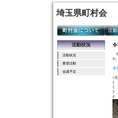
埼玉県町村会
活動状況
令
令
活動状況
れ
要望活動
令
会議予定
<
1
2
3
4