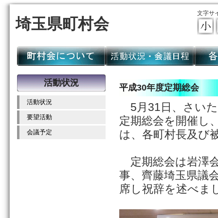
文字サ
埼玉県町村会
活動状況
平成30年度定期総会
活動状況
5月31日、さい
要望活動
定期総会を開催し
は、各町村長及び
会議予定
定期総会は岩澤会
事、齊藤埼玉県議会
席し祝辞を述べま