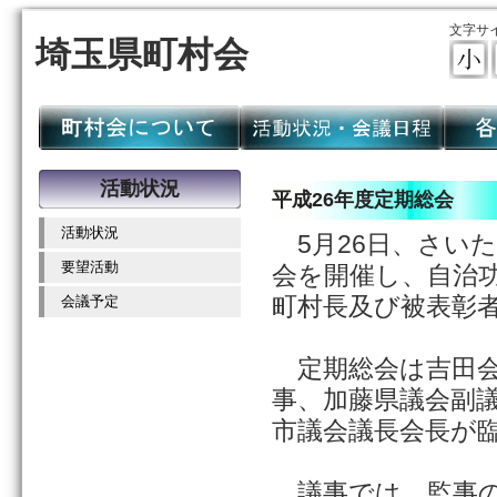
文字サ
埼玉県町村会
活動状況
平成26年度定期総会
活動状況
5月26日、さい
要望活動
会を開催し、自治
町村長及び被表彰
会議予定
定期総会は吉田会
事、加藤県議会副議
市議会議長会長が
議事では、監事の