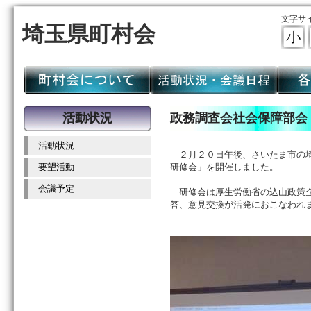
文字サ
埼玉県町村会
活動状況
政務調査会社会保障部会
活動状況
２月２０日午後、さいたま市の埼
要望活動
研修会」を開催しました。
会議予定
研修会は厚生労働省の込山政策企
答、意見交換が活発におこなわれ