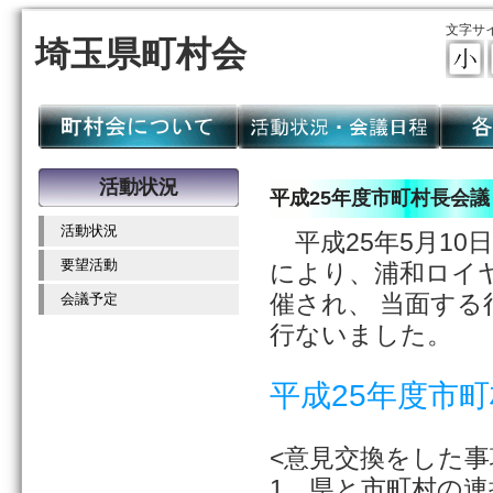
文字サ
埼玉県町村会
活動状況
平成25年度市町村長会議
活動状況
平成25年5月10
要望活動
により、浦和ロイ
催され、 当面す
会議予定
行ないました。
平成25年度市
<意見交換をした事
1 県と市町村の