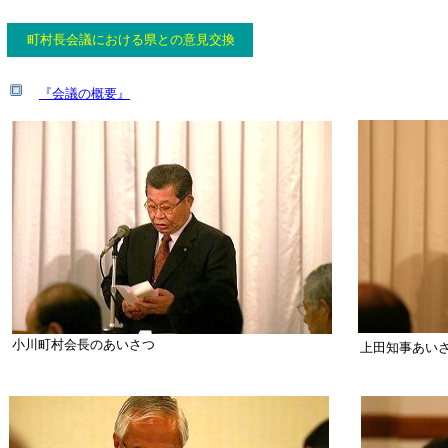
町村長会議における県との意見交換
『
会議の概要
』
小川町村会長のあいさつ
上田知事あい